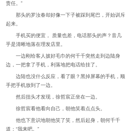
责任。”
那头的罗汝春却好像一下子被踩到尾巴，开始训斥
起来。
手机买的便宜， 质量也差，电话那头的声？音几
乎是清晰地落在理发店里。
一边刚给客人披好毛巾的何千千突然走到边陆身
边，一把拿了手机，利落地把电话给挂了。
边陆也没什么反应，看了眼？黑掉屏幕的手机，顺
手把手机放到了一边。
然后扭头才发现，徐哲宸正坐在一边。
徐哲宸看他看向自己，朝他笑着点点头。
他也下意识地朝他笑了笑，然后起身，朝何千千
道：“我来吧。”