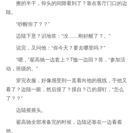
擦的半干，仰头的间隙看到了？靠在客厅门口的边
陆。
“吵醒你了？？”
边陆下意？识地答：“没……刚好醒了？。”
说完，又问他：“你今天？要去哪里吗？”
“嗯，”翟高驰一边套上？T恤一边回？答，“参加活
动，班级的。”
穿完衣服，好像感受到一直看向他的视线，于他又
看了？边陆一眼，然后摸了？摸自？己的眉钉，“怎么
了？？”
边陆摇摇头。
翟高驰全部准备完的时候，边陆还靠在一边看着
他。