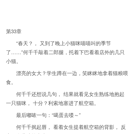
第33章
“春天？， 又到了晚上小猫咪喵喵叫的季节
了……”何千千敲着二郎腿，托着下巴看着店外的几只
小猫。
漂亮的女大？学生蹲在一边，笑眯眯地拿着猫粮喂
食。
何千千还想说几句， 结果就看见女生熟练地抱起
一只猫咪， 十分？利索地塞进了航空箱。
最后嘟哝一句：“噶蛋去喽～”
何千千抿起唇， 看着女生提着航空箱的背影， 反