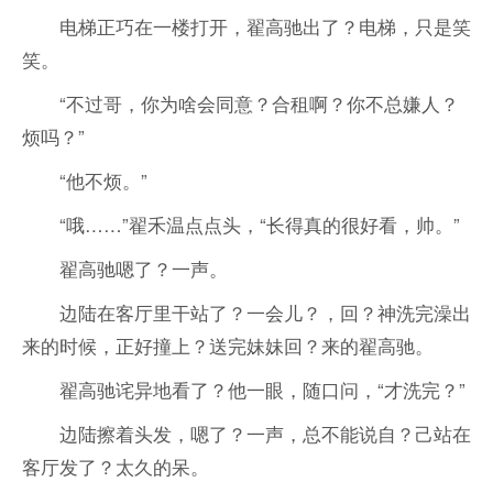
电梯正巧在一楼打开，翟高驰出了？电梯，只是笑
笑。
“不过哥，你为啥会同意？合租啊？你不总嫌人？
烦吗？”
“他不烦。”
“哦……”翟禾温点点头，“长得真的很好看，帅。”
翟高驰嗯了？一声。
边陆在客厅里干站了？一会儿？，回？神洗完澡出
来的时候，正好撞上？送完妹妹回？来的翟高驰。
翟高驰诧异地看了？他一眼，随口问，“才洗完？”
边陆擦着头发，嗯了？一声，总不能说自？己站在
客厅发了？太久的呆。