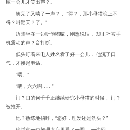
应一会儿才笑出声？。
笑完了又啧了一声？， “得？，那小母猫晚上不
得？叫翻天？了。”
边陆坐在一边听他嘟哝，刚想说话， 却正巧被手
机震动的声？音打断。
低头盯着来电人姓名看了好一会儿， 他沉了口
气，才接起电话。
“喂。”
“喂，六六啊……”
门？口的何千千正继续研究小母猫的时候， 门？
被推开。
她？熟练地招呼，“您好，理发还是洗头？”
徐哲宸一边朝理发店里看了一圈， 一边回