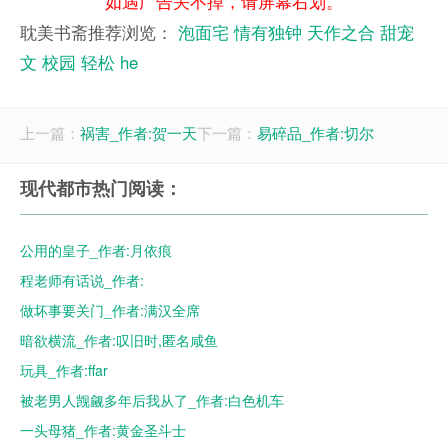
如遇广告关不掉，请屏幕右划。
耽美书斋推荐浏览：
泡面宅
情有独钟
天作之合
甜宠
文
校园
轻松
he
上一篇：
祸害_作者:贺一天
下一篇：
易碎品_作者:切尔
现代都市热门阅读：
公用的皇子_作者:月依痕
程老师有话说_作者:
做坏事要关门_作者:满汉全席
暗欲横流_作者:叹旧时,匿名咸鱼
玩具_作者:ffar
被老男人觊觎多年后我从了_作者:白色机车
一头母猪_作者:黄金圣斗士