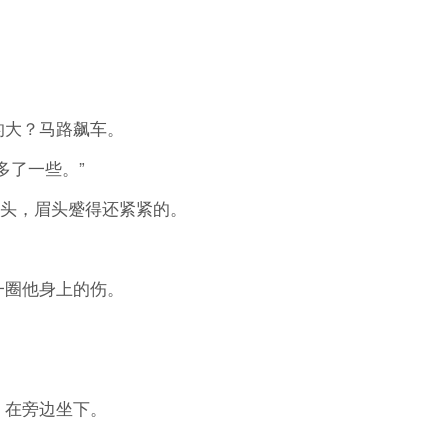
大？马路飙车。
了一些。”
头，眉头蹙得还紧紧的。
圈他身上的伤。
在旁边坐下。