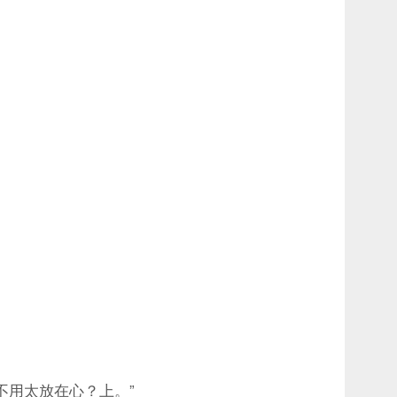
。
用太放在心？上。”