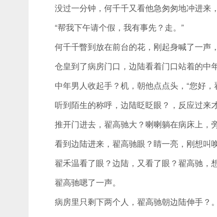
没过一分钟，何千千又看他急匆匆地冲进来，
“帮我下午请个假，我有事先？走。”
何千千瞥到放在前台的花，刚起身喊了一声，
仓皇到了病房门口，边陆看着门口站着的中年
中年男人收起手？机，朝他点点头，“您好，翟
听到陌生的称呼，边陆眨眨眼？，反应过来才
推开门进去，翟高驰大？喇喇躺在病床上，旁
看到边陆进来，翟高驰眼？睛一亮，刚想叫唤，
翟禾温看了眼？边陆，又看了眼？翟高驰，想了
翟高驰嗯了一声。
病房里只剩下两个人，翟高驰朝边陆伸手？