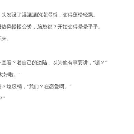
头发没了湿漉漉的潮湿感，变得蓬松轻飘。
热风慢慢变烫，脑袋都？开始变得晕晕乎乎。
下来。
看？着自己的边陆，以为他有事要讲，“嗯？”
好啦。”
垃圾桶，“我们？在恋爱啊。”
”