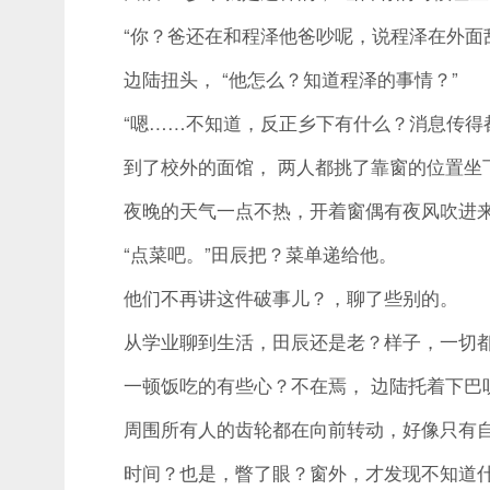
“你？爸还在和程泽他爸吵呢，说程泽在外面乱
边陆扭头， “他怎么？知道程泽的事情？”
“嗯……不知道，反正乡下有什么？消息传得都很
到了校外的面馆， 两人都挑了靠窗的位置坐
夜晚的天气一点不热，开着窗偶有夜风吹进来
“点菜吧。”田辰把？菜单递给他。
他们不再讲这件破事儿？，聊了些别的。
从学业聊到生活，田辰还是老？样子，一切都
一顿饭吃的有些心？不在焉， 边陆托着下巴
周围所有人的齿轮都在向前转动，好像只有自
时间？也是，瞥了眼？窗外，才发现不知道什