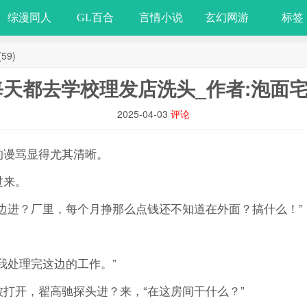
综漫同人
GL百合
言情小说
玄幻网游
标签
9)
天都去学校理发店洗头_作者:泡面宅(
2025-04-03
评论
谩骂显得尤其清晰。
过来。
进？厂里，每个月挣那么点钱还不知道在外面？搞什么！”
处理完这边的工作。”
开，翟高驰探头进？来，“在这房间干什么？”