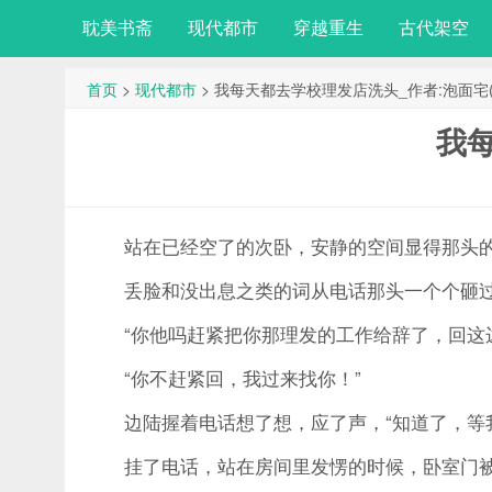
耽美书斋
现代都市
穿越重生
古代架空
首页
>
现代都市
> 我每天都去学校理发店洗头_作者:泡面宅(5
我每
站在已经空了的次卧，安静的空间显得那头的
丢脸和没出息之类的词从电话那头一个个砸
“你他吗赶紧把你那理发的工作给辞了，回这边
“你不赶紧回，我过来找你！”
边陆握着电话想了想，应了声，“知道了，等我
挂了电话，站在房间里发愣的时候，卧室门被打