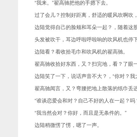
“我来。”翟高驰把他的手摁下去。
过了会儿？控制好距离，舒适的暖风吹啊吹，
边陆觉得自己的脸颊和耳朵一起？，随着这股
头发被吹干，耳边呼啦呼啦响的吹风机也停
边陆看？着收拾毛巾和吹风机的翟高驰。
翟高驰收拾好东西，又？扫完地，看？了眼一直
边陆笑了一下，说话声音不大？，“你对？我太
翟高驰闻言，又？弯腰把地上散落的纸巾丢进？
“谁谈恋爱会和对？自己不好的人在一起？吗？
“我当然会对？你好，而且是无条件的。”
边陆稍微愣了愣，嗯了一声。