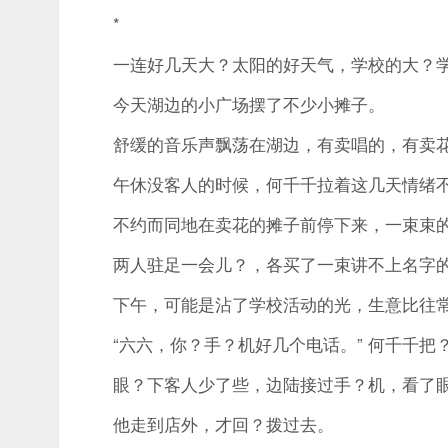
*
一连好几天大？太阳的好天气，学校的大？学
今天湖边的小广场摆了不少小摊子。
舒缓的音乐声飘荡在湖边，有卖唱的，有卖花
午休没客人的时候，何千千拉着这几天情绪不
不约而同地在卖花的摊子前停下来，一束束的
两人驻足一会儿？，各买了一束讲不上名字的
下午，可能是沾了学校活动的光，生意比往常
“六六，你？手？机好几个电话。” 何千千把
眼？下客人少了些，边陆接过手？机，看了眼
他走到店外，才回？拨过去。