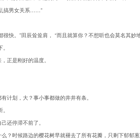
搞男女关系……”
快。”田辰耸耸肩， “而且就算你？不想听也会莫名其妙地
下。
，正是刚好的温度。
有计划，大？事小事都做的井井有条。
听。
己还停滞不前了。
么？时候路边的樱花树早就褪去了所有花瓣，只剩下郁郁葱