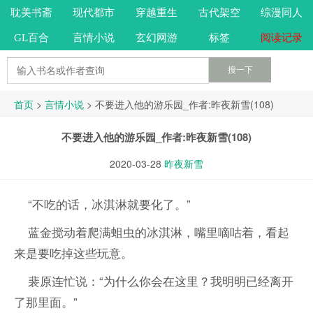
耽美书斋
现代都市
穿越重生
古代架空
综漫同人
GL百合
言情小说
玄幻网游
标签
阅读记录
首页
>
言情小说
> 不要进入他的游乐园_作者:昨夜新雪(108)
不要进入他的游乐园_作者:昨夜新雪(108)
2020-03-28
昨夜新雪
“不吃的话，冰淇淋就要化了。”
蓝金搅动着爬满蛆虫的冰淇淋，嘴里嘀咕着，看起
来是要吃掉这些玩意。
裴原连忙说：“为什么你会在这里？我明明已经离开
了那里面。”